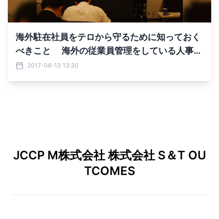
海外駐在社員をテロから守るために知っておく
べきこと 海外の従業員管理をしている人事部
門向け危機管理セミナーを 東京・永田町で7月1
2017-06-13 13:30
3日(木)開催
JCCP M株式会社 株式会社 S＆T OU
TCOMES