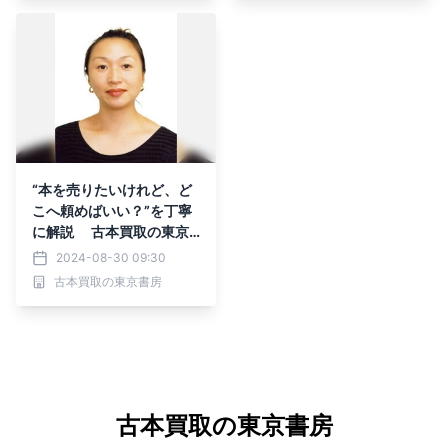
“本を売りたいけれど、ど
こへ頼めばいい？”を丁寧
に解説 古本買取の東京
書房特設ページに 「All A
2024-08-30 09:30
bout」ガイドからコメン
古本買取の東京書房
トを寄稿
古本買取の東京書房