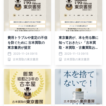
費用トラブルや査定の不信
東京書房が、本を売る際に
を防ぐために 古本買取の
知っておきたい 「古本買
東京書房が提言
取・本買取・古書買取おす
すめ買取業者の見極め方」
2025-11-24 09:15
2025-11-13 09:15
を公開
古本買取の東京書房
古本買取の東京書房