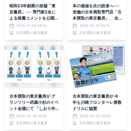
昭和23年創業の老舗「東
本の価値を次の読者へ──
京書房」── 専門家2名に
老舗の古本買取専門店「古
よる推薦コメントを公開
本買取の東京書房」、 全
～“本を託す意義”と“古本
国対応の出張買取を強化
2025-11-06 09:45
2025-10-31 09:15
の未来”～
古本買取の東京書房
古本買取の東京書房
古本買取の東京書房が グ
古本買取の東京書房が 今
ランツリー武蔵小杉のイベ
年も川崎フロンターレ算数
ント会場にて 「しおり作
ドリルに協賛
り」ワークショップを11月
2025-10-28 10:00
2025-05-02 10:00
9日(日)に開催！
古本買取の東京書房
古本買取の東京書房