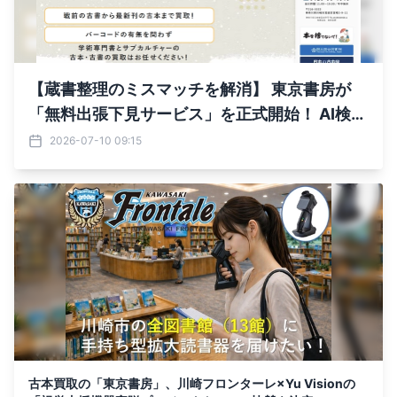
【蔵書整理のミスマッチを解消】 東京書房が
「無料出張下見サービス」を正式開始！ AI検索
時代に知っておきたい 「古本店のホームページ
2026-07-10 09:15
で確認したい5つのポイント」も同時公開 ～
「期待していたサービスと違った」というお悩
みに応え、 大量蔵書を対象にまずは1都3県か
らスタート～
古本買取の「東京書房」、川崎フロンターレ×Yu Visionの