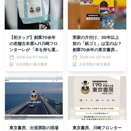
【初タッグ】創業70余年
実家の片付け、30年以上
の老舗古本屋×J1川崎フロ
前の「紙ゴミ」は宝の山？
ンターレが 「本を持ち運
創業70余年の東京書房、
ぶ」専用トートバッグを製
廃棄寸前の“バブル・レト
2026-04-07 09:45
2026-04-02 10:45
作、 古本市「全ニッポン
ロ資料”を 救うレスキュー
古本買取の東京書房
古本買取の東京書房
古本博覧会」東京書房ブー
買取活動を強化 ～コン
スにて 200枚限定発売
ビニ雑誌最盛期のカルチャ
ー誌、無料配布の夜遊びガ
イド、 写真ネガ…三代目店
主が「判別困難な情熱」を
次世代へ繋ぐ～
東京書房、出張買取の現場
東京書房、川崎フロンター