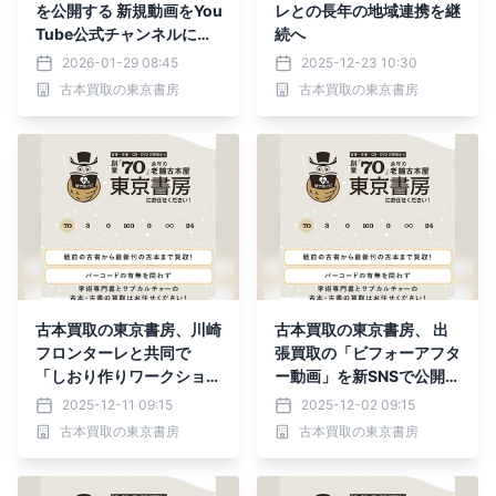
を公開する 新規動画をYou
レとの長年の地域連携を継
Tube公式チャンネルにて
続へ
公開
2026-01-29 08:45
2025-12-23 10:30
古本買取の東京書房
古本買取の東京書房
古本買取の東京書房、川崎
古本買取の東京書房、 出
フロンターレと共同で
張買取の「ビフォーアフタ
「しおり作りワークショッ
ー動画」を新SNSで公開開
プ」を開催
始
2025-12-11 09:15
2025-12-02 09:15
古本買取の東京書房
古本買取の東京書房