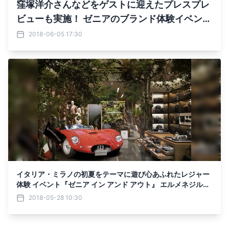
窪塚洋介さんなどをゲストに迎えたプレスプレ
ビューも実施！ ゼニアのブランド体験イベント
を銀座店で6/10まで開催！
2018-06-05 17:30
イタリア・ミラノの初夏をテーマに遊び心あふれたレジャー
体験 イベント『ゼニア イン アンド アウト』 エルメネジルド
ゼニア銀座グローバルストアにて限定開催!
2018-05-28 10:30