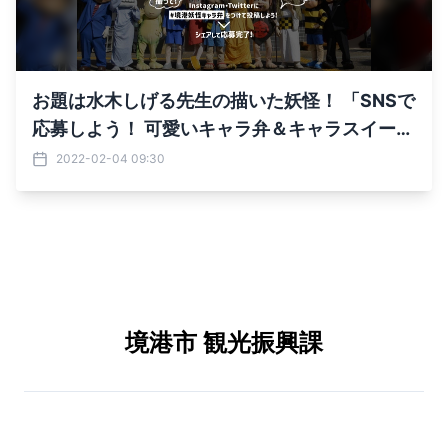
お題は水木しげる先生の描いた妖怪！ 「SNSで
応募しよう！ 可愛いキャラ弁＆キャラスイーツ
コンテスト」を 2022年2月4日(金)から3月8日
2022-02-04 09:30
(火)まで開催！
境港市 観光振興課