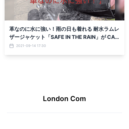
革なのに水に強い！雨の日も着れる 耐水ラムレ
ザージャケット「SAFE IN THE RAIN」が CAM
PFIREにてクラウドファンディング実施中！
2021-09-14 17:30
London Com