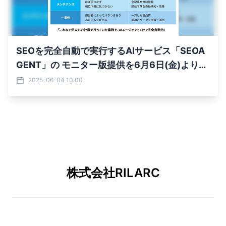
SEOを完全自動で実行するAIサービス「SEOA
GENT」の モニター版提供を6月6日(金)より開
始 記事作成、入稿、順位のチェック・改善ま
2025-06-04 10:00
ですべてをカバー
株式会社RILARC