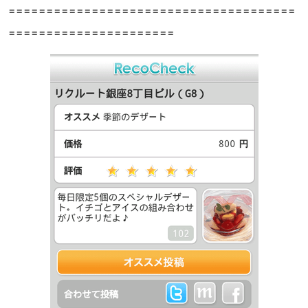
======================================
======================