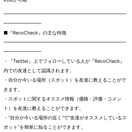
━━━━━━━━━━━━━━━━━━━━━━━━━━
━━━━━━━━
■『RecoCheck』の主な特徴
━━━━━━━━━━━━━━━━━━━━━━━━━━
━━━━━━━━
・『Twitter』上でフォローしている人が『RecoCheck』
内での友達として認識されます。
・自分が今いる場所（スポット）を友達に教えることがで
きます。
・スポットに関するオススメ情報（価格・評価・コメン
ト）を友達に教えることができます。
・“自分が今いる場所の近く”で“友達がオススメしているス
ポット”を簡単に知ることができます。