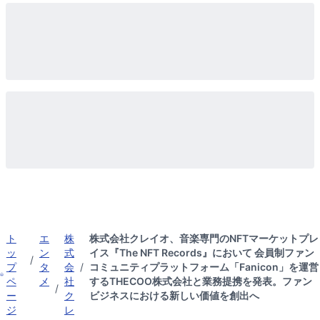
ト
エ
株
株式会社クレイオ、音楽専門のNFTマーケットプレ
ッ
ン
式
イス『The NFT Records』において 会員制ファン
/
プ
タ
会
/
コミュニティプラットフォーム「Fanicon」を運営
ペ
メ
社
するTHECOO株式会社と業務提携を発表。ファン
/
ー
ク
ビジネスにおける新しい価値を創出へ
ジ
レ