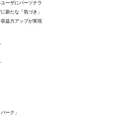
各ユーザにパーソナラ
ザに新たな「気づき」
・収益力アップが実現
—
—
クパーク」