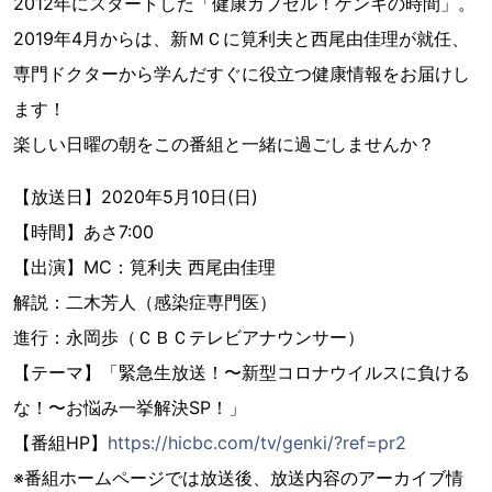
2012年にスタートした「健康カプセル！ゲンキの時間」。
2019年4月からは、新ＭＣに筧利夫と西尾由佳理が就任、
専門ドクターから学んだすぐに役立つ健康情報をお届けし
ます！
楽しい日曜の朝をこの番組と一緒に過ごしませんか？
【放送日】2020年5月10日(日)
【時間】あさ7:00
【出演】MC：筧利夫 西尾由佳理
解説：二木芳人（感染症専門医）
進行：永岡歩（ＣＢＣテレビアナウンサー）
【テーマ】「緊急生放送！〜新型コロナウイルスに負ける
な！〜お悩み一挙解決SP！」
【番組HP】
https://hicbc.com/tv/genki/?ref=pr2
※番組ホームページでは放送後、放送内容のアーカイブ情