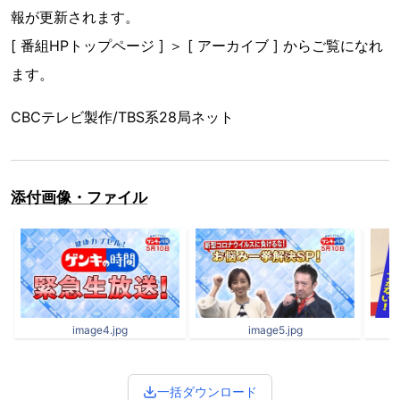
報が更新されます。
[ 番組HPトップページ ] ＞ [ アーカイブ ] からご覧になれ
ます。
CBCテレビ製作/TBS系28局ネット
添付画像・ファイル
image4.jpg
image5.jpg
一括ダウンロード