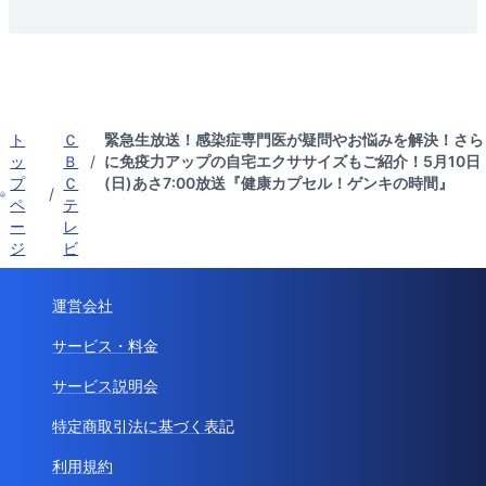
ト
Ｃ
緊急生放送！感染症専門医が疑問やお悩みを解決！さら
ッ
Ｂ
/
に免疫力アップの自宅エクササイズもご紹介！5月10日
プ
Ｃ
(日)あさ7:00放送『健康カプセル！ゲンキの時間』
/
ペ
テ
ー
レ
ジ
ビ
運営会社
サービス・料金
サービス説明会
特定商取引法に基づく表記
利用規約