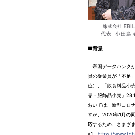
■背景
帝国データバンクが発
員の従業員が「不足」
位）、「飲食料品小売
品・服飾品小売」28
おいては、新型コロナ
すが、2020年1月
応するため、さまざ
※1
https://www.tdb