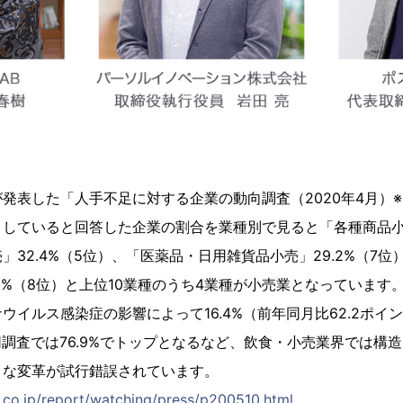
表した「人手不足に対する企業の動向調査（2020年4月）※
していると回答した企業の割合を業種別で見ると「各種商品小売
」32.4%（5位）、「医薬品・日用雑貨品小売」29.2%（7
.1%（8位）と上位10業種のうち4業種が小売業となっています
ウイルス感染症の影響によって16.4%（前年同月比62.2ポイ
の同調査では76.9%でトップとなるなど、飲食・小売業界では構
まな変革が試行錯誤されています。
.co.jp/report/watching/press/p200510.html