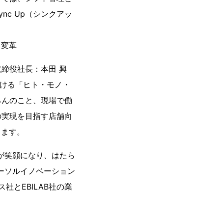
c Up（シンクアッ
る変革
締役社長：本田 興
おける「ヒト・モノ・
ろんのこと、現場で働
の実現を目指す店舗向
ります。
が笑顔になり、はたら
ーソルイノベーション
社とEBILAB社の業