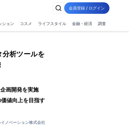
会員登録 / ログイン
ッション
コスメ
ライフスタイル
金融・経済
調査
タ分析ツールを
携
共同企画開発を実施
の価値向上を目指す
ルイノベーション株式会社