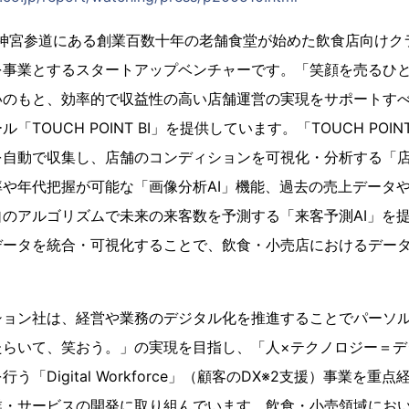
勢神宮参道にある創業百数十年の老舗食堂が始めた飲食店向けク
を事業とするスタートアップベンチャーです。「笑顔を売るひ
いのもと、効率的で収益性の高い店舗運営の実現をサポートす
TOUCH POINT BI」を提供しています。「TOUCH POINT
自動で収集し、店舗のコンディションを可視化・分析する「店
や年代把握が可能な「画像分析AI」機能、過去の売上データ
のアルゴリズムで未来の来客数を予測する「来客予測AI」を
データを統合・可視化することで、飲食・小売店におけるデー
ョン社は、経営や業務のデジタル化を推進することでパーソル
たらいて、笑おう。」の実現を目指し、「人×テクノロジー＝デ
う「Digital Workforce」（顧客のDX※2支援）事業を
業・サービスの開発に取り組んでいます。飲食・小売領域にお