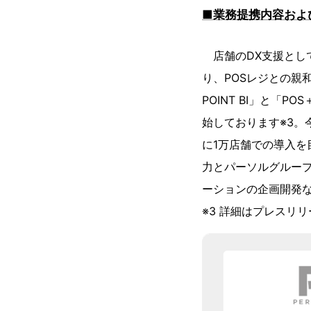
■業務提携内容およ
店舗のDX支援として「B
り、POSレジとの親和
POINT BI」と「PO
始しております※3。
に1万店舗での導入を
力とパーソルグルー
ーションの企画開発
※3 詳細はプレスリ