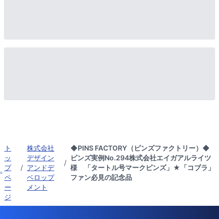
ト
株式会社
◆PINS FACTORY（ピンズファクトリー）◆
ッ
デザイン
ピンズ実例No.294株式会社エイガアルライツ
/
プ
/
アンドデ
様 「タートル号マークピンズ」★「コブラ」
ペ
ベロップ
ファン必見の記念品
ー
メント
ジ