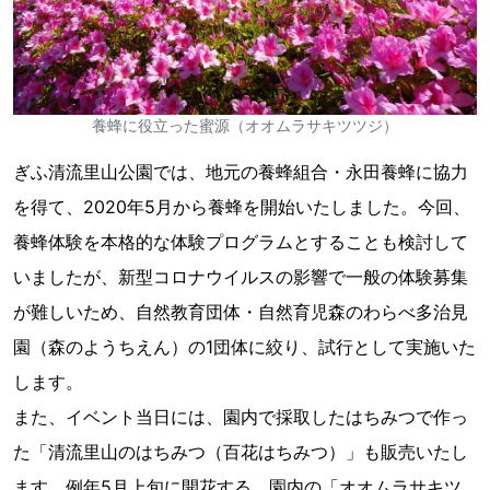
養蜂に役立った蜜源（オオムラサキツツジ）
ぎふ清流里山公園では、地元の養蜂組合・永田養蜂に協力
を得て、2020年5月から養蜂を開始いたしました。今回、
養蜂体験を本格的な体験プログラムとすることも検討して
いましたが、新型コロナウイルスの影響で一般の体験募集
が難しいため、自然教育団体・自然育児森のわらべ多治見
園（森のようちえん）の1団体に絞り、試行として実施いた
します。
また、イベント当日には、園内で採取したはちみつで作っ
た「清流里山のはちみつ（百花はちみつ）」も販売いたし
ます。例年5月上旬に開花する、園内の「オオムラサキツ