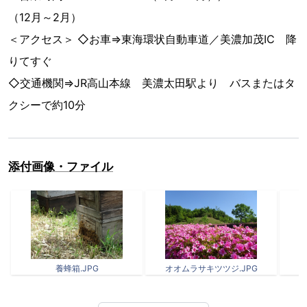
（12月～2月）
＜アクセス＞ ◇お車⇒東海環状自動車道／美濃加茂IC 降
りてすぐ
◇交通機関⇒JR高山本線 美濃太田駅より バスまたはタ
クシーで約10分
添付画像・ファイル
養蜂箱.JPG
オオムラサキツツジ.JPG