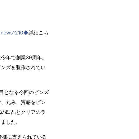
ce=news1210◆
詳細こち
今年で創業39周年。
ピンズを製作されてい
目となる今回のピンズ
ヤ、丸み、質感をピン
属の凹凸とクリアのラ
りました。
皆様に支えられている