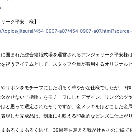
p
ェリーク平安 様】
jp/topics/jitsurei/454_0907-a07/454_0907-a07.html?sour
緑に囲まれた総合結婚式場を運営されるアンジェリーク平安様は
念を祝うアイテムとして、スタッフ全員が着用するオリジナル
ケやリボンをモチーフにした明るく華やかな仕様でしたが、3作
は欠かせない「指輪」をモチーフにしたデザイン。リングのツ
ではと思って選定されたそうですが、金メッキをほどこした金
を表現した完成品は、制服にも映える印象的なピンズに仕上が
をまあるくまあるく結び、39周年を迎える我が社もそのご縁で