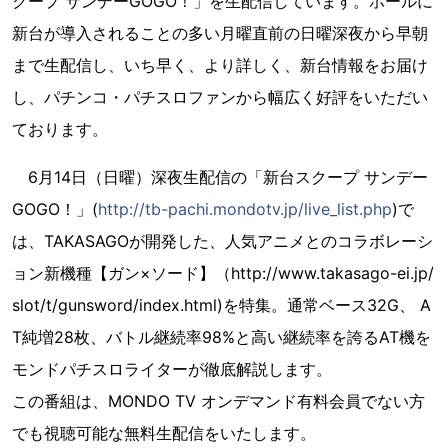
クープ サンデーGOGO！」を生配信しています。ホールに
新台が導入されることの多い月曜直前の日曜深夜から早朝
まで生配信し、いち早く、より詳しく、新台情報をお届け
し、パチンコ・パチスロファンから幅広く好評をいただい
ております。
6月14日（日曜）深夜生配信の「新台スクープ サンデー
GOGO！」(
http://tb-pachi.mondotv.jp/live_list.php
)で
は、TAKASAGOが開発した、人気アニメとのコラボレーシ
ョン新機種【ガン×ソード】（http://www.takasago-ei.jp/
slot/t/gunsword/index.html)を特集。通常ベース32G、 A
T純増28枚、バトル継続率98%と高い継続率を誇るAT機を
モンドパチスロライターが徹底解説します。
この番組は、MONDO TV オンデマンド有料会員でない方
でも視聴可能な無料生配信をいたします。