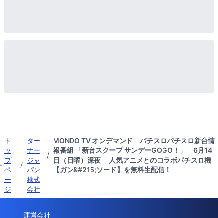
ト
ター
MONDO TV オンデマンド パチスロパチスロ新台情
ッ
ナー
報番組 「新台スクープ サンデーGOGO！」 6月14
/
プ
ジャ
日（日曜）深夜 人気アニメとのコラボパチスロ機
/
ペ
パン
【ガン&#215;ソード】を無料生配信！
ー
株式
ジ
会社
運営会社