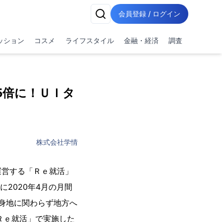
会員登録 / ログイン
ッション
コスメ
ライフスタイル
金融・経済
調査
5倍に！ＵＩタ
株式会社学情
運営する「Ｒｅ就活」
に2020年4⽉の月間
出身地に関わらず地方へ
Ｒｅ就活」で実施した