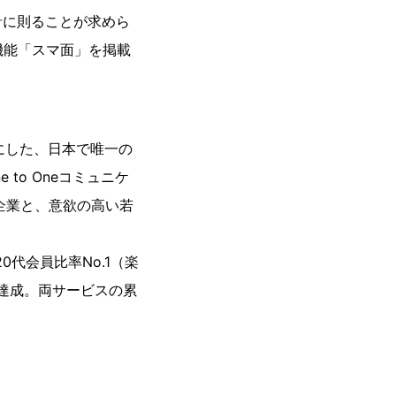
針に則ることが求めら
機能「スマ面」を掲載
にした、日本で唯一の
 to Oneコミュニケ
企業と、意欲の高い若
0代会員比率No.1（楽
を達成。両サービスの累