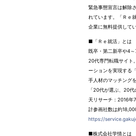
緊急事態宣言は解除
れています。「Ｒｅ就
企業に無料提供して
■「Ｒｅ就活」とは
既卒・第二新卒や4
20代専門転職サイト。
ーションを実現する
手人材のマッチング
「20代が選ぶ、20代
天リサーチ：2016
計参画社数は約18,0
https://service.gaku
■株式会社学情とは