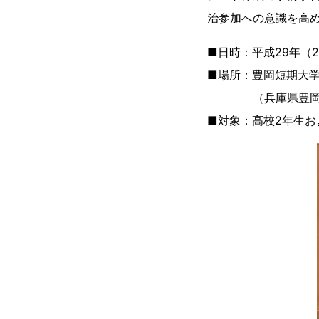
治参加への意識を高
■日時：平成29年（20
■場所：豊岡短期大
（兵庫県豊岡市戸牧
■対象：高校2年生お