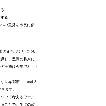
する
とする
政への意見を市長に伝
、市のまちづくりについ
認識し、豊岡の将来に
の実施は今年で3回目
界都市～Local &
だきます。
について考えるワーク
えることで、生徒の政