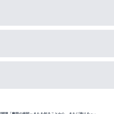
業開講「豊岡の挑戦～まちを知ることから、まちに誇りを～」