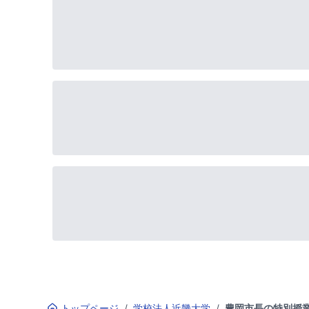
トップページ
/
学校法人近畿大学
/
豊岡市長の特別授