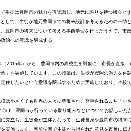
業で生徒は豊岡市の魅力を再認識し、地元に誇りを持つ機会と
環として、生徒が地元豊岡市での将来設計を考えるための一助
り、豊岡市の将来について考える事前学習を行ったうえで、市
の政治への意識を醸成する
年（2015年）から、豊岡市内の高校生を対象に、市長が直接
授業」を実施しています。この授業は、生徒が豊岡の魅力を再
に定住したいという意識を醸成するために実施しており、本校で
模は小さくても世界の人々に尊敬され、尊重されるまち「小さな世
」の実現に向け、豊岡市が行っている取り組みなどについてお話しいた
施に先立ち、生徒会が主体となって、生徒自身や豊岡市の将来
習を実施します。事前学習で生徒から得られた意見を市長に伝