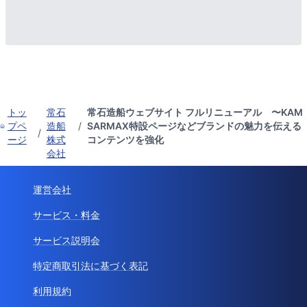
トッ
常石
常石造船ウェブサイト フルリニューアル 〜KAM
プペ
造船
/
SARMAX特設ページなどブランドの魅力を伝える
/
ージ
株式
コンテンツを強化
会社
運営会社
サービス・料金
サービス説明会
特定商取引法に基づく表記
利用規約