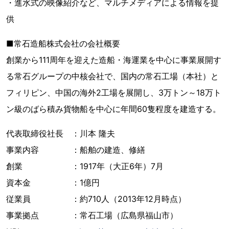
・進水式の映像紹介など、マルチメディアによる情報を提
供
■常石造船株式会社の会社概要
創業から111周年を迎えた造船・海運業を中心に事業展開す
る常石グループの中核会社で、国内の常石工場（本社）と
フィリピン、中国の海外2工場を展開し、3万トン～18万ト
ン級のばら積み貨物船を中心に年間60隻程度を建造する。
代表取締役社長 ：川本 隆夫
事業内容 ：船舶の建造、修繕
創業 ：1917年（大正6年）7月
資本金 ：1億円
従業員 ：約710人（2013年12月時点）
事業拠点 ：常石工場（広島県福山市）