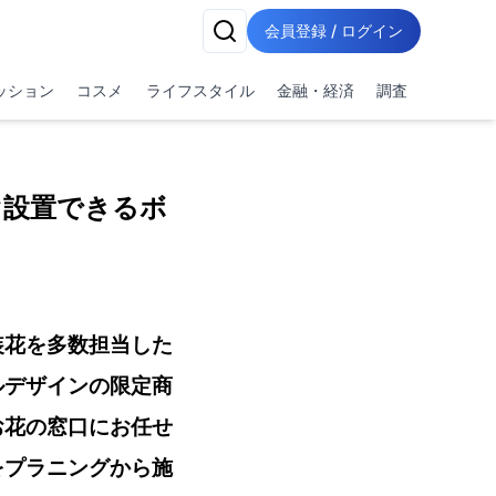
会員登録 / ログイン
ッション
コスメ
ライフスタイル
金融・経済
調査
ぐ設置できるボ
装花を多数担当した
ルデザインの限定商
お花の窓口にお任せ
をプラニングから施