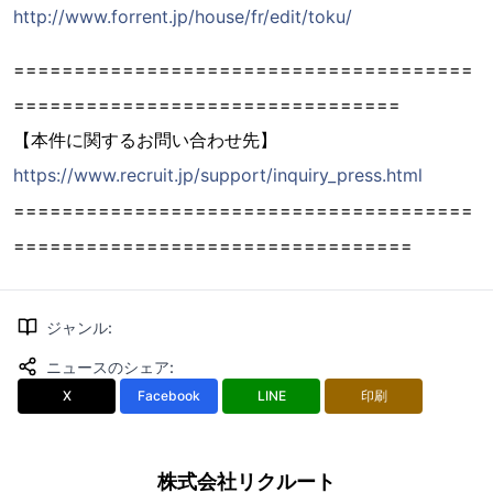
http://www.forrent.jp/house/fr/edit/toku/
======================================
================================
【本件に関するお問い合わせ先】
https://www.recruit.jp/support/inquiry_press.html
======================================
=================================
ジャンル
:
ニュースのシェア
:
X
Facebook
LINE
印刷
株式会社リクルート