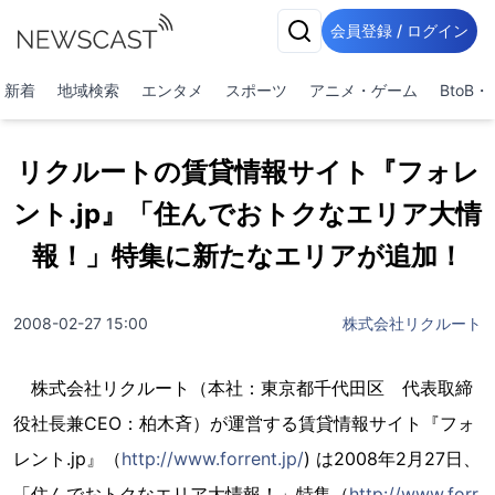
会員登録 / ログイン
新着
地域検索
エンタメ
スポーツ
アニメ・ゲーム
BtoB
リクルートの賃貸情報サイト『フォレ
ント.jp』「住んでおトクなエリア大情
報！」特集に新たなエリアが追加！
2008-02-27 15:00
株式会社リクルート
株式会社リクルート（本社：東京都千代田区 代表取締
役社長兼CEO：柏木斉）が運営する賃貸情報サイト『フォ
レント.jp』（
http://www.forrent.jp/
) は2008年2月27日、
「住んでおトクなエリア大情報！」特集（
http://www.forr