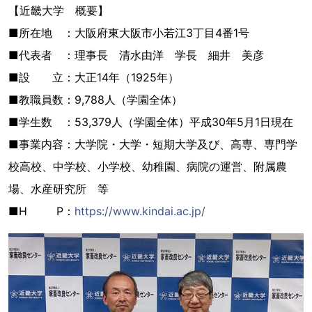
【近畿大学 概要】
■所在地 ：大阪府東大阪市小若江3丁目4番1号
■代表者 ：理事長 清水由洋 学長 細井 美彦
■設 立：大正14年（1925年）
■教職員数：9,788人（学園全体）
■学生数 ：53,379人（学園全体）平成30年5月1日現在
■事業内容：大学院・大学・短期大学及び、高専、専門学
校高校、中学校、小学校、幼稚園、病院の運営、附属農
場、水産研究所 等
■H P：
https://www.kindai.ac.jp/