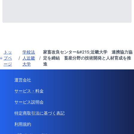
トッ
学校法
家畜改良センター&#215;近畿大学 連携協力協
プペ
/
人近畿
/
定を締結 畜産分野の技術開発と人材育成を推
ージ
大学
進
運営会社
サービス・料金
サービス説明会
特定商取引法に基づく表記
利用規約