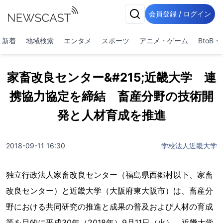
会員登録 / ログイン
新着
地域検索
エンタメ
スポーツ
アニメ・ゲーム
BtoB
家畜改良センター&#215;近畿大学 連
携協力協定を締結 畜産分野の技術開
発と人材育成を推進
2018-09-11 16:30
学校法人近畿大学
独立行政法人家畜改良センター（福島県西郷村以下、家畜
改良センター）と近畿大学（大阪府東大阪市）は、畜産分
野における共同研究の推進と成果の普及および人材の育成
等を目的に平成30年（2018年）9月11日（火）、近畿大学