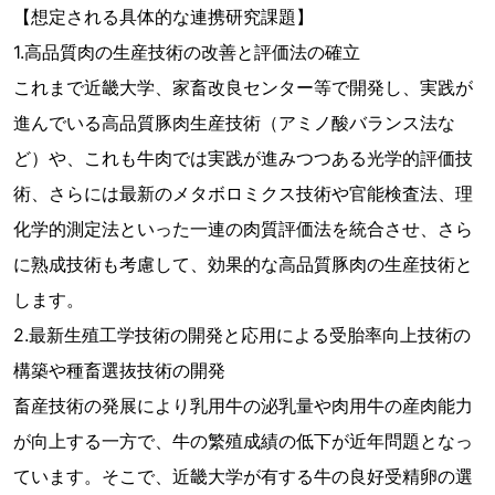
【想定される具体的な連携研究課題】
1.高品質肉の生産技術の改善と評価法の確立
これまで近畿大学、家畜改良センター等で開発し、実践が
進んでいる高品質豚肉生産技術（アミノ酸バランス法な
ど）や、これも牛肉では実践が進みつつある光学的評価技
術、さらには最新のメタボロミクス技術や官能検査法、理
化学的測定法といった一連の肉質評価法を統合させ、さら
に熟成技術も考慮して、効果的な高品質豚肉の生産技術と
します。
2.最新生殖工学技術の開発と応用による受胎率向上技術の
構築や種畜選抜技術の開発
畜産技術の発展により乳用牛の泌乳量や肉用牛の産肉能力
が向上する一方で、牛の繁殖成績の低下が近年問題となっ
ています。そこで、近畿大学が有する牛の良好受精卵の選