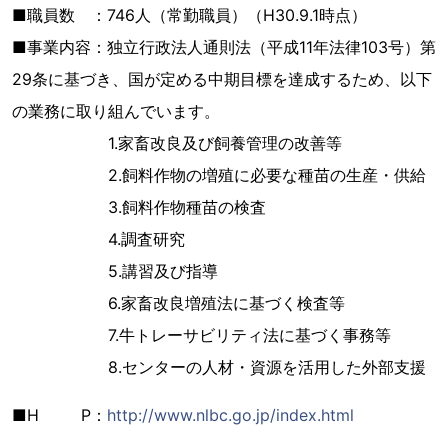
■職員数 ：746人（常勤職員）（H30.9.1時点）
■事業内容：独立行政法人通則法（平成11年法律103号）第
29条に基づき、国が定める中期目標を達成するため、以下
の業務に取り組んでいます。
1.家畜改良及び飼養管理の改善等
2.飼料作物の増殖に必要な種苗の生産・供給
3.飼料作物種苗の検査
4.調査研究
5.講習及び指導
6.家畜改良増殖法に基づく検査等
7.牛トレーサビリティ法に基づく事務等
8.センターの人材・資源を活用した外部支援
■H P：
http://www.nlbc.go.jp/index.html