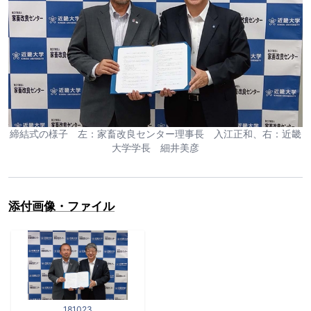
締結式の様子 左：家畜改良センター理事長 入江正和、右：近畿
大学学長 細井美彦
添付画像・ファイル
181023