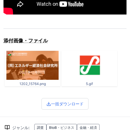
添付画像・ファイル
1202_15764.png
5.gif
一括ダウンロード
ジャンル
:
調査
BtoB・ビジネス
金融・経済