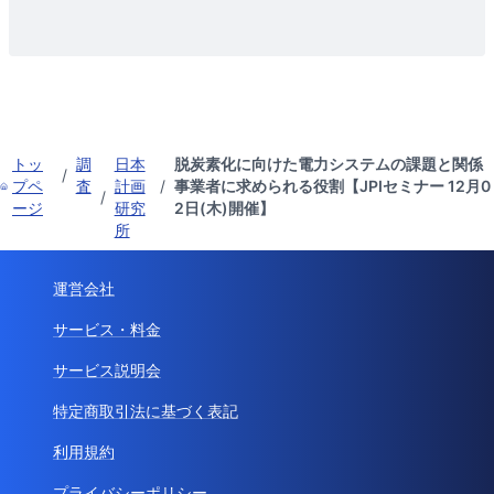
トッ
調
日本
脱炭素化に向けた電力システムの課題と関係
/
プペ
査
計画
/
事業者に求められる役割【JPIセミナー 12月0
/
ージ
研究
2日(木)開催】
所
運営会社
サービス・料金
サービス説明会
特定商取引法に基づく表記
利用規約
プライバシーポリシー