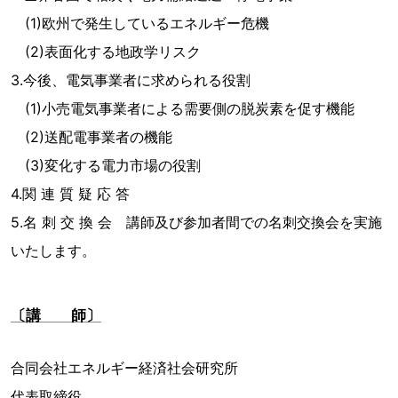
(1)欧州で発生しているエネルギー危機
(2)表面化する地政学リスク
3.今後、電気事業者に求められる役割
(1)小売電気事業者による需要側の脱炭素を促す機能
(2)送配電事業者の機能
(3)変化する電力市場の役割
4.関 連 質 疑 応 答
5.名 刺 交 換 会 講師及び参加者間での名刺交換会を実施
いたします。
〔講 師〕
合同会社エネルギー経済社会研究所
代表取締役