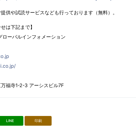
ご提供や試読サービスなども行っております（無料）。
合せは下記まで】
グローバルインフォメーション
co.jp
i.co.jp/
福寺1-2-3 アーシスビル7F
LINE
印刷