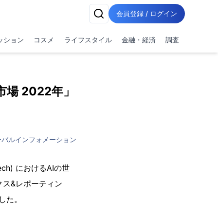
会員登録 / ログイン
ッション
コスメ
ライフスタイル
金融・経済
調査
界市場 2022年」
ーバルインフォメーション
h) におけるAIの世
クス&レポーティン
ました。