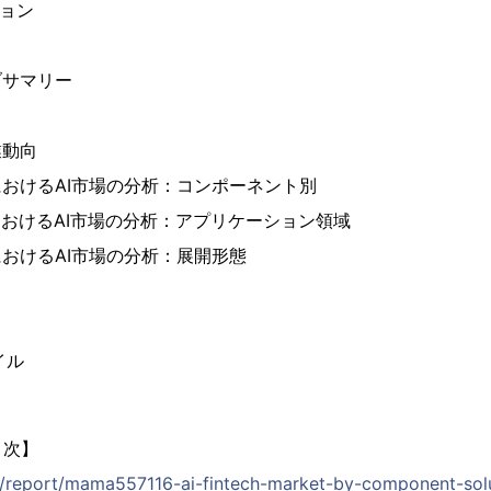
ション
ブサマリー
業動向
におけるAI市場の分析：コンポーネント別
におけるAI市場の分析：アプリケーション領域
におけるAI市場の分析：展開形態
イル
目次】
jp/report/mama557116-ai-fintech-market-by-component-solu