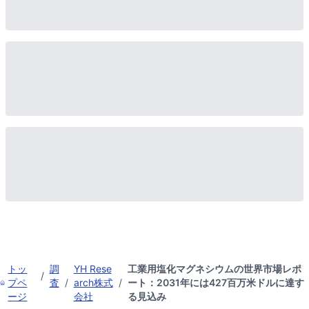
トッ
調
YH Rese
工業用塩化マグネシウムの世界市場レポ
/
プペ
査
/
arch株式
/
ート：2031年には427百万米ドルに達す
ージ
会社
る見込み