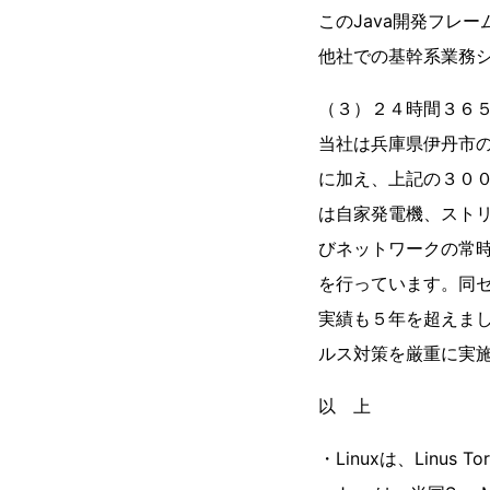
このJava開発フレー
他社での基幹系業務
（３）２４時間３６
当社は兵庫県伊丹市
に加え、上記の３００
は自家発電機、スト
びネットワークの常
を行っています。同セ
実績も５年を超えま
ルス対策を厳重に実
以 上
・Linuxは、Linu