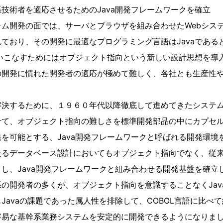
技術者を適応させるためのJava開発フレームワークを確立
ム開発の面では、サーバとブラウザを組み合わせたWebシス
ており、その開発に最適なプログラミング言語はJavaである
使いこなすためにはオブジェクト指向という新しい設計思想を導
の開発に慣れた開発者の適応が極めて難しく、各社とも生産性
。
解決するために、１９６０年代以降徹底して進めてきたシステ
せて、オブジェクト指向の難しさを標準開発部品の中にカプセ
を可能とする、Java開発フレームワークと呼ばれる開発環境
たるデータベース設計においてもオブジェクト指向でなく、従
し、Java開発フレームワークと組み合わせる開発基盤を確立
の開発者の多くが、オブジェクト指向を意識することなくJav
Javaの課題であった属人性を排除して、COBOL言語に比べ
容易な基幹系業務システムを安定的に開発できるようになりま