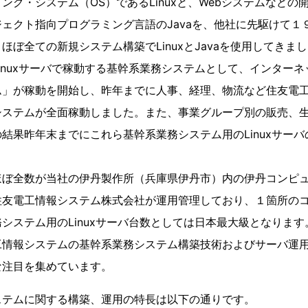
ング・システム（OS）であるLinuxと、Webシステムなどの
ェクト指向プログラミング言語のJavaを、他社に先駆けて１
ほぼ全ての新規システム構築でLinuxとJavaを使用してきま
nuxサーバで稼動する基幹系業務システムとして、インターネ
ム」が稼動を開始し、昨年までに人事、経理、物流など住友電
システムが全面稼動しました。また、事業グループ別の販売、
結果昨年末までにこれら基幹系業務システム用のLinuxサー
ぼ全数が当社の伊丹製作所（兵庫県伊丹市）内の伊丹コンピュ
住友電工情報システム株式会社が運用管理しており、１箇所の
システム用のLinuxサーバ台数としては日本最大級となります
情報システムの基幹系業務システム構築技術およびサーバ運用
な注目を集めています。
ステムに関する構築、運用の特長は以下の通りです。