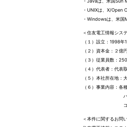
・Javaは、米国Sun
・UNIXは、X/Op
・Windowsは、米国
＜住友電工情報シス
（１）設立：1998年
（２）資本金：２億円
（３）従業員数：25
（４）代表者：代表
（５）本社所在地：
（６）事業内容：各
パッケージ・
コンピュータ
＜本件に関するお問