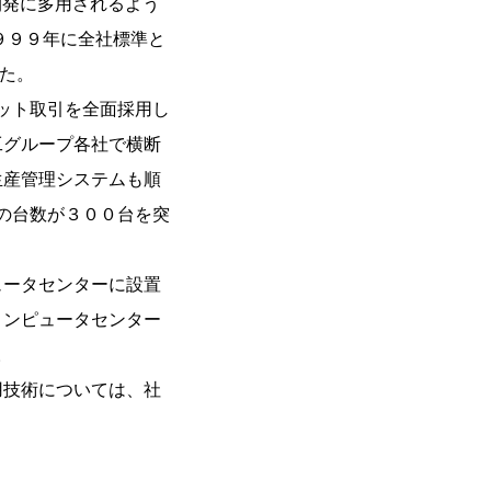
開発に多用されるよう
９９９年に全社標準と
した。
ット取引を全面採用し
工グループ各社で横断
生産管理システムも順
バの台数が３００台を突
ータセンターに設置
コンピュータセンター
。
技術については、社