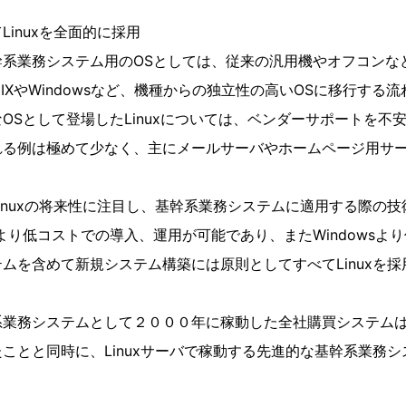
inuxを全面的に採用
幹系業務システム用のOSとしては、従来の汎用機やオフコンな
NIXやWindowsなど、機種からの独立性の高いOSに移行する
OSとして登場したLinuxについては、ベンダーサポートを不
れる例は極めて少なく、主にメールサーバやホームページ用サ
inuxの将来性に注目し、基幹系業務システムに適用する際の
Xより低コストでの導入、運用が可能であり、またWindowsよ
ムを含めて新規システム構築には原則としてすべてLinuxを
系業務システムとして２０００年に稼動した全社購買システム
ことと同時に、Linuxサーバで稼動する先進的な基幹系業務