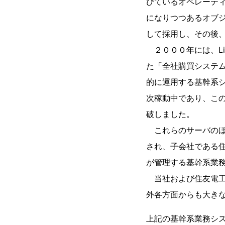
びているオペレーティ
になりつつあるオブジ
して採用し、その後、
２０００年には、Li
た「全社購買システ
的に運用する基幹系
次稼動中であり、この
破しました。
これらのサーバのほ
され、子会社である
が管理する基幹系業務
当社および住友電工
外各方面からも大き
上記の基幹系業務シ