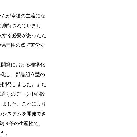
テムが今後の主流にな
と期待されていまし
入する必要があったた
や保守性の点で苦労す
ム開発における標準化
ル化し、部品組立型の
を開発しました。また
来通りのデータ中心設
しました。これにより
aシステムを開発でき
て約３倍の生産性で、
した。