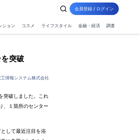
会員登録 / ログイン
ッション
コスメ
ライフスタイル
金融・経済
調査
台を突破
電工情報システム株式会社
台を突破しました。これ
おり、１箇所のセンター
。
アとして最近注目を浴