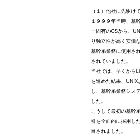
（１）他社に先駆けてL
１９９９年当時、基
ー固有のOSから、U
り独立性が高く安価な
基幹系業務に使用さ
されていました。
当社では、早くからL
を進めた結果、UNI
し、基幹系業務システ
した。
こうして最初の基幹
引を全面的に採用した
目されました。