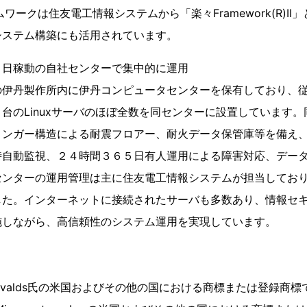
ムワークは住友電工情報システムから「楽々Framework(R)I
システム構築にも活用されています。
５日稼動の自社センターで集中的に運用
の伊丹製作所内に伊丹コンピュータセンターを保有しており、
台のLinuxサーバのほぼ全数を同センターに設置しています
リンガー構造による耐震フロアー、耐火データ保管庫等を備え
時自動監視、２４時間３６５日有人運用による障害対応、デー
ンターの運用管理は主に住友電工情報システムが担当しており、
した。インターネットに接続されたサーバも多数あり、情報セ
施しながら、高信頼性のシステム運用を実現しています。
s Torvalds氏の米国およびその他の国における商標または登録商