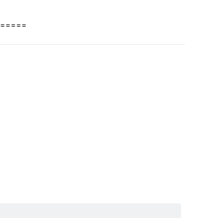
=====