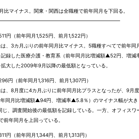
月比マイナス。関東・関西は全職種で前年同月を下回る。
━━━━━━━━━━━━━━━━━━━━━━━━━
11円（前年同月1,525円、前月1,522円）
は、3カ月ぶりの前年同月比マイナス。5職種すべてで前年同
記録した医療介護・教育系（前年同月比増減額▲52円、増減率
拡大した2009年9月以降の最低額となっている。
96円（前年同月1,316円、前月1,307円）
は、8月度に4カ月ぶりに前年同月比プラスとなったが、9月
前年同月比増減額▲94円、増減率▲5.8％）のマイナス幅が大
度と同じ、調査開始後の最低額を記録している。一方、オフィスワ
連続で前年同月を上回っている。
11円（前年同月1,344円、前月1,313円）