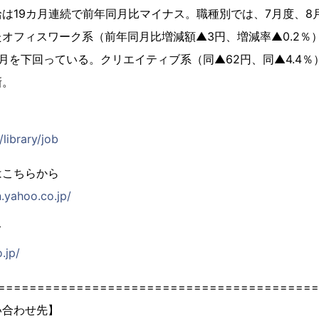
は19カ月連続で前年同月比マイナス。職種別では、7月度、8
オフィスワーク系（前年同月比増減額▲3円、増減率▲0.2％
月を下回っている。クリエイティブ系（同▲62円、同▲4.4
新。
/library/job
はこちらから
n.yahoo.co.jp/
て
.jp/
=========================================
い合わせ先】