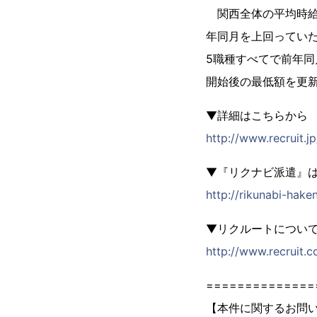
関西全体の平均時給
年同月を上回っていた
5職種すべてで前年同
開始後の最低額を更
▼詳細はこちらから
http://www.recruit.jp
▼『リクナビ派遣』
http://rikunabi-hake
▼リクルートについ
http://www.recruit.co
==============
【本件に関するお問