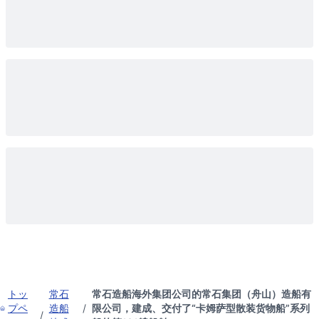
トッ
常石
常石造船海外集团公司的常石集团（舟山）造船有
プペ
造船
/
限公司，建成、交付了“卡姆萨型散装货物船”系列
/