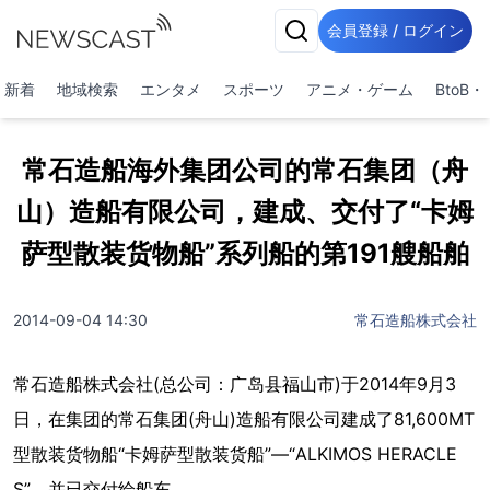
会員登録 / ログイン
新着
地域検索
エンタメ
スポーツ
アニメ・ゲーム
BtoB
常石造船海外集团公司的常石集团（舟
山）造船有限公司，建成、交付了“卡姆
萨型散装货物船”系列船的第191艘船舶
2014-09-04 14:30
常石造船株式会社
常石造船株式会社(总公司：广岛县福山市)于2014年9月3
日，在集团的常石集团(舟山)造船有限公司建成了81,600MT
型散装货物船“卡姆萨型散装货船”—“ALKIMOS HERACLE
S”，并已交付给船东。