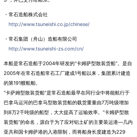
・常石造船株式会社
http://www.tsuneishi.co.jp/chinese/
・常石集团（舟山）造船有限公司
http://www.tsuneishi-zs.com/cn/
本船是常石造船于2004年研发的“卡姆萨型散装货船”。是自
2005年在常石造船常石工厂建成1号船以来，集团累计建造
的第191艘船舶。
“卡萨姆型散装货船”是常石造船最早在同行业中将能航行于
巴拿马运河的巴拿马型散装货船的载货重量由7万吨级增加
到8万2千吨级的船型，大大提高了运输效率。“卡姆萨型散
装货船”的命名，源自于为了应对铝土矿的主要装运港—几内
亚共和国卡姆萨港的入港限制，而将船身长度建造为229