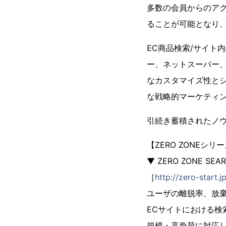
多数の会員からのア
ることが可能となり
EC商品検索/サイト内
ー、ネットスーパー
なカスタマイズ性と
な戦略的マーケティ
引続き蓄積されたノ
【ZERO ZONEシ
▼ ZERO ZONE SE
［
http://zero-start.
ユーザの離脱率、放棄
ECサイトにおける
規模・高負荷に対応し