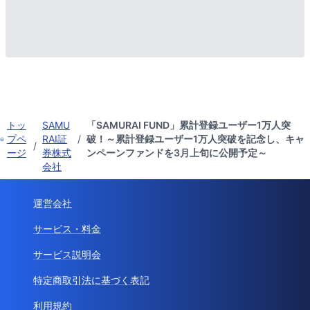
トッ
SAMU
「SAMURAI FUND」累計登録ユーザー1万人突
プペ
RAI証
/
破！～累計登録ユーザー1万人突破を記念し、キャ
/
ージ
券株式
ンペーンファンドを3月上旬に公開予定～
会社
運営会社
サービス・料金
サービス説明会
特定商取引法に基づく表記
利用規約