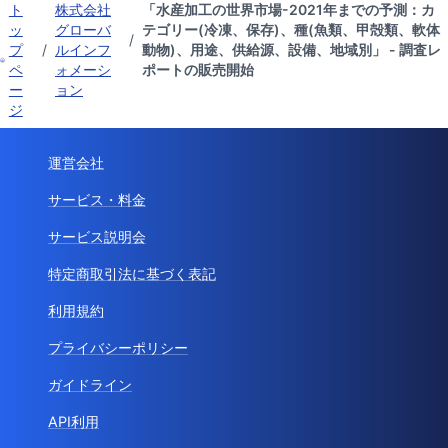
ト
株式会社
「水産加工の世界市場-2021年までの予測：カ
ッ
グローバ
テゴリー(冷凍、保存)、種(魚類、甲殻類、軟体
/
プ
/
ルインフ
動物)、用途、供給源、設備、地域別」 - 調査レ
ペ
ォメーシ
ポートの販売開始
ー
ョン
ジ
運営会社
サービス・料金
サービス説明会
特定商取引法に基づく表記
利用規約
プライバシーポリシー
ガイドライン
API利用