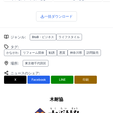
一括ダウンロード
ジャンル
:
BtoB・ビジネス
ライフスタイル
タグ
:
かながわ
リフォーム団体
勧誘
悪質
神奈川県
訪問販売
場所
:
東京都千代田区
ニュースのシェア
:
X
Facebook
LINE
印刷
木耐協