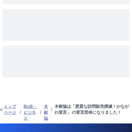
トップ
BtoB・
木
木耐協は「悪質な訪問販売撲滅！かなが
/
ページ
/
ビジネ
/
耐
わ宣言」 の宣言団体になりました！
ス
協