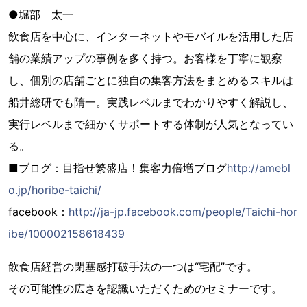
●堀部 太一
飲食店を中心に、インターネットやモバイルを活用した店
舗の業績アップの事例を多く持つ。お客様を丁寧に観察
し、個別の店舗ごとに独自の集客方法をまとめるスキルは
船井総研でも隋一。実践レベルまでわかりやすく解説し、
実行レベルまで細かくサポートする体制が人気となってい
る。
■ブログ：目指せ繁盛店！集客力倍増ブログ
http://amebl
o.jp/horibe-taichi/
facebook：
http://ja-jp.facebook.com/people/Taichi-hor
ibe/100002158618439
飲食店経営の閉塞感打破手法の一つは“宅配”です。
その可能性の広さを認識いただくためのセミナーです。