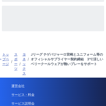
トッ
ス
ヨ
Jリーグ テゲバジャーロ宮崎とユニフォーム等の
プペ
ポ
ネ
/
オフィシャルサプライヤー契約締結 3℃涼しい
/
ージ
ー
/
ッ
ベリークールウェアが熱いプレーをサポート
ツ
ク
ス
運営会社
サービス・料金
サービス説明会