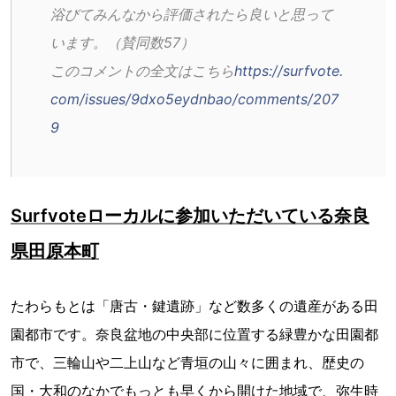
浴びてみんなから評価されたら良いと思って
います。（賛同数57）
このコメントの全文はこちら
https://surfvote.
com/issues/9dxo5eydnbao/comments/207
9
Surfvoteローカルに参加いただいている奈良
県田原本町
たわらもとは「唐古・鍵遺跡」など数多くの遺産がある田
園都市です。奈良盆地の中央部に位置する緑豊かな田園都
市で、三輪山や二上山など青垣の山々に囲まれ、歴史の
国・大和のなかでもっとも早くから開けた地域で、弥生時