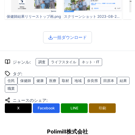
保健師結果リリーストップ画.png
スクリーンショット 2023-08-24 11.50.22.png
一括ダウンロード
ジャンル
:
調査
ライフスタイル
ネット・IT
タグ
:
住民
保健師
健康
医療
取材
地域
奈良県
田原本
結果
職業
ニュースのシェア
:
X
Facebook
LINE
印刷
Polimill株式会社