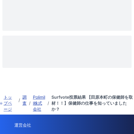
トッ
調
Polimil
Surfvote投票結果 【田原本町の保健師を取
/
プペ
査
/
l株式
/
材！！】保健師の仕事を知っていました
ージ
会社
か？
運営会社