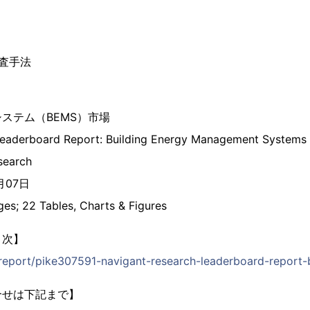
査手法
ステム（BEMS）市場
Leaderboard Report: Building Energy Management Systems
search
月07日
 22 Tables, Charts & Figures
目次】
/report/pike307591-navigant-research-leaderboard-report-b
合せは下記まで】