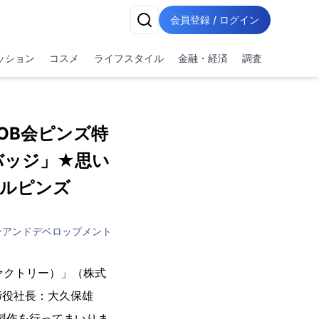
会員登録 / ログイン
ッション
コスメ
ライフスタイル
金融・経済
調査
・OB会ピンズ特
バッジ」★思い
ナルピンズ
ンアンドデベロップメント
ファクトリー）」（株式
締役社長：大久保雄
製作を行ってまいりま