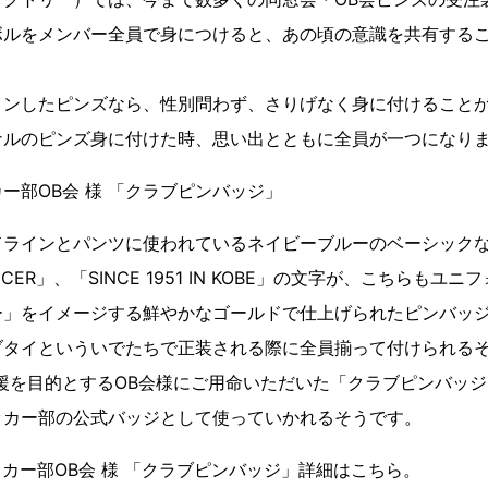
ボルをメンバー全員で身につけると、あの頃の意識を共有する
インしたピンズなら、性別問わず、さりげなく身に付けること
ナルのピンズ身に付けた時、思い出とともに全員が一つになり
ー部OB会 様 「クラブピンバッジ」
ドラインとパンツに使われているネイビーブルーのベーシックな
OCCER」、「SINCE 1951 IN KOBE」の文字が、こちらも
ー」をイメージする鮮やかなゴールドで仕上げられたピンバッ
ブタイといういでたちで正装される際に全員揃って付けられる
援を目的とするOB会様にご用命いただいた「クラブピンバッジ
ッカー部の公式バッジとして使っていかれるそうです。
カー部OB会 様 「クラブピンバッジ」詳細はこちら。