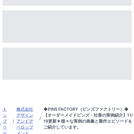
ト
株式会社
◆PINS FACTORY（ピンズファクトリー）◆
ッ
デザイン
【オーダーメイドピンズ・社章の実例紹介】11/
/
プ
/
アンドデ
19更新★様々な実例の画像と製作エピソードを
ペ
ベロップ
ご紹介しています。
ー
メント