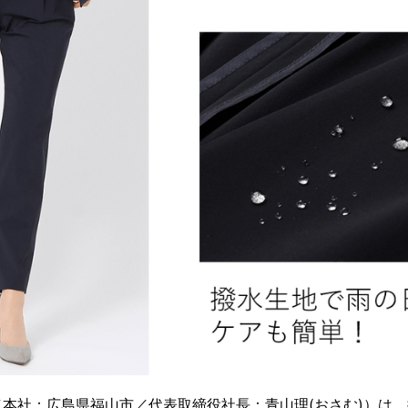
本社：広島県福山市／代表取締役社長：青山理(おさむ)）は、