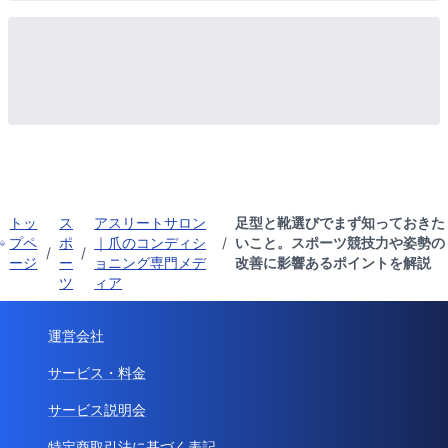
トッ
ス
アスリートサロン
足型と靴選びでまず知っておきた
プペ
ポ
｜爪のコンディシ
/
いこと。スポーツ競技力や姿勢の
/
/
ージ
ー
ョニング専門メデ
改善に影響あるポイントを解説
ツ
ィア
運営会社
サービス・料金
サービス説明会
特定商取引法に基づく表記