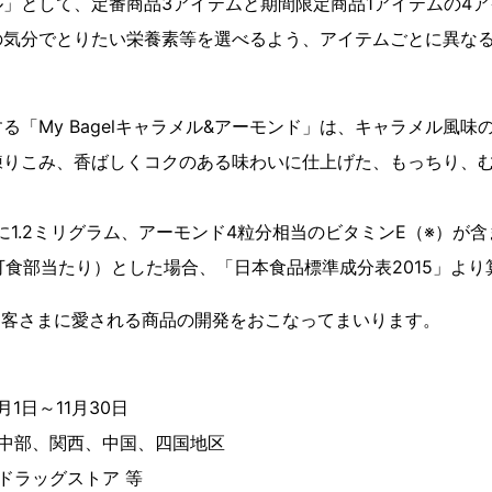
」として、定番商品3アイテムと期間限定商品1アイテムの4
の気分でとりたい栄養素等を選べるよう、アイテムごとに異な
る「My Bagelキャラメル&アーモンド」は、キャラメル風味
練りこみ、香ばしくコクのある味わいに仕上げた、もっちり、
に1.2ミリグラム、アーモンド4粒分相当のビタミンE（※）が
（可食部当たり）とした場合、「日本食品標準成分表2015」より
もお客さまに愛される商品の開発をおこなってまいります。
月1日～11月30日
、中部、関西、中国、四国地区
、ドラッグストア 等