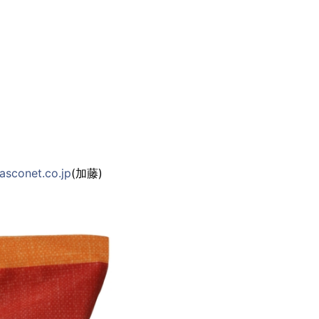
sconet.co.jp
(加藤)