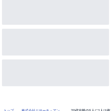
トップ
株式会社リサーチ・アン
70代女性の5人に1人は依