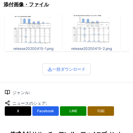
添付画像・ファイル
release20200415-1.png
release20200415-2.png
r
一括ダウンロード
ジャンル
:
ニュースのシェア
:
X
Facebook
LINE
印刷