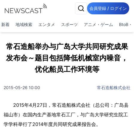
会員登録 / ログイン
新着
地域検索
エンタメ
スポーツ
アニメ・ゲーム
BtoB
常石造船举办与广岛大学共同研究成果
发布会～题目包括降低机械室内噪音，
优化船员工作环境等
2015-05-26 10:00
常石造船株式会社
2015年4月27日，常石造船株式会社（总公司：广岛县
福山市）在国内生产基地常石工厂，与广岛大学研究生院工
学学科举行了2014年度共同研究成果报告会。