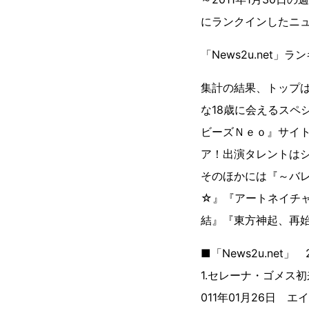
にランクインしたニ
「News2u.net」
集計の結果、トップ
な18歳に会えるスペ
ビーズＮｅｏ』サイ
ア！出演タレントは
そのほかには『～バレ
☆』『アートネイチ
結』『東方神起、再
■「News2u.net
1.セレーナ・ゴメス
011年01月26日 