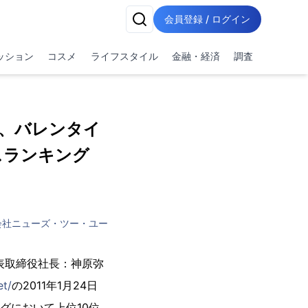
会員登録 / ログイン
ッション
コスメ
ライフスタイル
金融・経済
調査
、バレンタイ
ースランキング
会社ニューズ・ツー・ユー
表取締役社長：神原弥
et/
の2011年1月24日
グにおいて上位10位