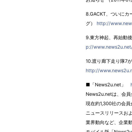
8.GACKT、ついに
グ）
http://www.new
9.東方神起、再始動
p://www.news2u.net/
10.渡り廊下走り隊7
http://www.news2u.n
■「News2u.net」
News2u.net
現在約1,300社の
ニュースリリースお
業界動向など、企業
モバイル版「News2u.n