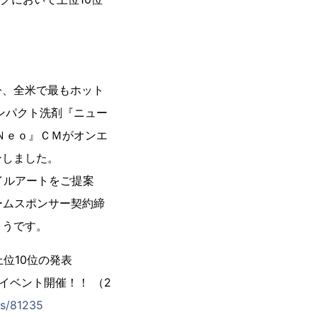
今、全米で最もホット
ンパクト洗剤『ニュー
Ｎｅｏ』ＣＭがオンエ
ンしました。
イルアートをご提案
ームスポンサー契約締
ようです。
 上位10位の発表
イベント開催！！ （2
es/81235