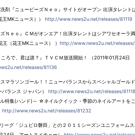
ト洗剤『ニュービーズＮｅｏ』サイトがオープン 出演タレントは藤
（花王MKニュース））
http://www.news2u.net/releases/81119
ーズＮｅｏ』ＣＭがオンエア！出演タレントはシアワセオーラ
日 花王（花王MKニュース） ）
http://www.news2u.net/releases
ところで、君は誰？』ＴＶＣＭ放送開始！ （2011年01月24日
ews2u.net/releases/81136
ースマラソンゴール！！ニューバランスからスペシャルゴールド
ューバランス ジャパン）
http://www.news2u.net/releases/8111
ル特集(ハンド)～ ☆ネイルクイック・季節のネイルアートをご提
）
http://www.news2u.net/releases/81232
Ｊリーグ「ジュビロ磐田」との２０１１シーズンユニフォーム
01月24日 アートネイチャー）
http://www.news2u.net/releas