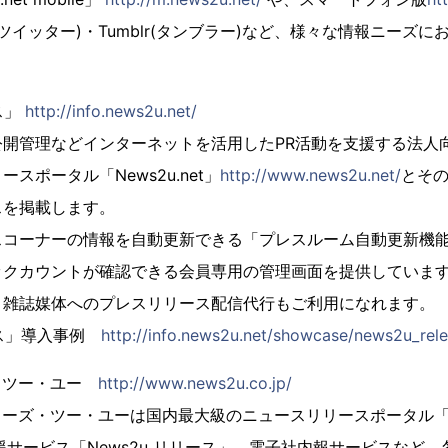
ter(ツイッター)・Tumblr(タンブラー)など、様々な情報ニー
ス」
http://info.news2u.net/
開管理などインターネットを活用したPR活動を支援する法人向
スポータル「News2u.net」
http://www.news2u.net/
とそ
スを掲載します。
スコーナーの情報を自動更新できる「プレスルーム自動更新機
ックカウントが確認できる会員専用の管理画面を提供していま
、雑誌媒体へのプレスリリース配信代行もご利用になれます。
リース」導入事例
http://info.news2u.net/showcase/news2u_rele
・ツー・ユー
http://www.news2u.co.jp/
ューズ・ツー・ユーは国内最大級のニュースリリースポータル「Ne
援サービス「News2u リリース」、電子社内報サービスなど、