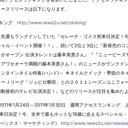
ュースリリースは以下になります。
ランキング
http://www.news2u.net/ranking/
は先週もランクインしていた『セレーナ・ゴメス初来日決定！
シャル・イベント開催！！』、続いて2位と3位に『新発売のコ
トがオープン 出演タレントは藤本美貴さん』『『ニュービーズ
シアワセオーラ満開の藤本美貴さん！』のニュースがランクイ
ンタインネイル特集(ハンド)～ ☆ネイルクイック・季節のネ
ャーＪリーグ「ジュビロ磐田」との２０１１シーズンユニフォ
始動後初のテレビ出演決定！』などのリリースが注目を集めた
」 2011年1月24日～2011年1月30日 週間アクセスランキング
初来日決定！今、全米で最もホットな18歳に会えるスペシャル・
エイベックス・マーケティング）
http://www.news2u.net/releas