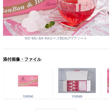
NO-MU-BA-RAローズBEAUTYアソート
添付画像・ファイル
108590
108589