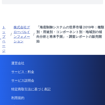
ト
株式会社グ
「海底制御システムの世界市場 2019年：種類
ッ
ローバルイ
別・用途別・コンポーネント別・地域別の傾
/
/
プ
ンフォメー
向分析と将来予測」 - 調査レポートの販売開
ペ
ション
始
ー
ジ
運営会社
サービス・料金
サービス説明会
特定商取引法に基づく表記
利用規約