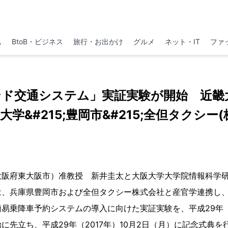
ム
BtoB・ビジネス
旅行・お出かけ
グルメ
ネット・IT
ファ
ド交通システム」実証実験が開始 近畿大学
大学&#215;豊岡市&#215;全但タクシー(
大阪府東大阪市）准教授 新井圭太と大阪大学大学院情報科学
は、兵庫県豊岡市および全但タクシー株式会社と産官学連携し
易乗降車予約システムの導入に向けた実証実験を、平成29年（20
に先立ち、平成29年（2017年）10月2日（月）に記念式典を