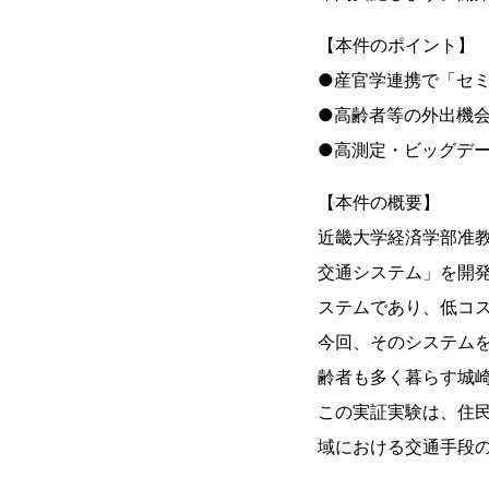
【本件のポイント】
●産官学連携で「セ
●高齢者等の外出機
●高測定・ビッグデ
【本件の概要】
近畿大学経済学部准
交通システム」を開
ステムであり、低コ
今回、そのシステム
齢者も多く暮らす城
この実証実験は、住
域における交通手段