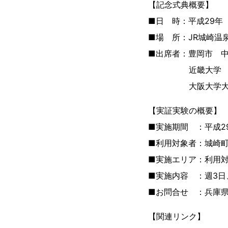
【記念式典概要】
■日 時：平成29年（2
■場 所：JR城崎温
■出席者：豊岡市 
近畿大学 経済
大阪大学大学院 
【実証実験の概要】
■実施期間 ：平成29
■利用対象者：城崎
■実施エリア：利用
■実施内容 ：週3日
■お問合せ ：兵庫県豊
【関連リンク】