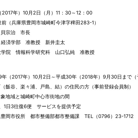
017年）10月2日（月）11：30～12：00
泉前（兵庫県豊岡市城崎町今津字稗田283-1）
中貝宗治 市長
学部 准教授 新井圭太
情報科学研究科 山口弘純 准教授
年（2017年）10月2日～平成30年（2018年）9月30日まで
町（飯谷、楽々浦、戸島、結）の住民の方（事前登録会員制）
対象地域と城崎町中心市街地の間
、1日3往復6便 サービスを提供予定
岡市役所 都市整備部都市整備課 TEL（0796）23-1712