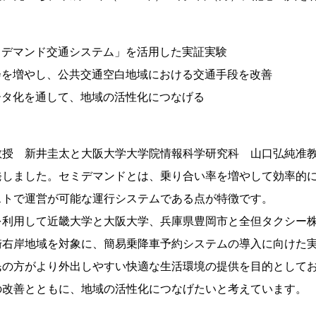
ミデマンド交通システム」を活用した実証実験
会を増やし、公共交通空白地域における交通手段を改善
ータ化を通して、地域の活性化につなげる
教授 新井圭太と大阪大学大学院情報科学研究科 山口弘純准
発しました。セミデマンドとは、乗り合い率を増やして効率的
ストで運営が可能な運行システムである点が特徴です。
を利用して近畿大学と大阪大学、兵庫県豊岡市と全但タクシー
崎右岸地域を対象に、簡易乗降車予約システムの導入に向けた
民の方がより外出しやすい快適な生活環境の提供を目的として
の改善とともに、地域の活性化につなげたいと考えています。