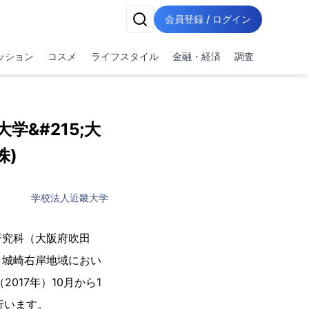
会員登録 / ログイン
ッション
コスメ
ライフスタイル
金融・経済
調査
&#215;大
株)
学校法人近畿大学
研究科（大阪府吹田
、城崎右岸地域におい
17年）10月から1
行います。