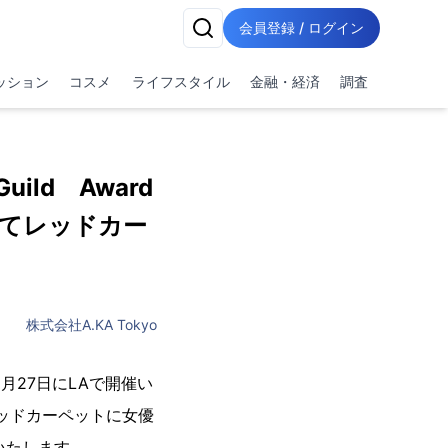
会員登録 / ログイン
ッション
コスメ
ライフスタイル
金融・経済
調査
 Guild Award
着てレッドカー
株式会社A.KA Tokyo
1月27日にLAで開催い
賞）のレッドカーペットに女優
告いたします。