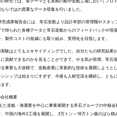
術の研究では、各テーマとも実際の船や造船工場においてプロ
場ならではの貴重なデータ収集を行いました。
研究成果報告会には、常石造船より設計本部の管理職やスタッフ
プで得られた各種データと常石造船からのフィードバックや現
か、製作コストの低減にも取り組み、実用化を目指します。
の実験はとてもエキサイティングでした。自分たちの研究結果
スに貢献できるのかを見ることができて、やる気が倍増。常石
がる事業も大規模で、造船産業に革新的な技術を展開しようと
ーンシップは始まりにすぎず、今後も人材交流を継続し、とも
います。
の会社概要
迎えた造船・海運業を中心に事業展開する常石グループの中核会
、中国の海外2工場を展開し、3万トン～18万トン級のばら積