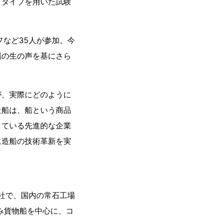
トタイプを用いた試験
など35人が参加。今
場の生の声を基にさら
が、実際にどのように
造船は、船という商品
している先進的な企業
に造船の技術革新を実
社で、国内の常石工場
み貨物船を中心に、コ