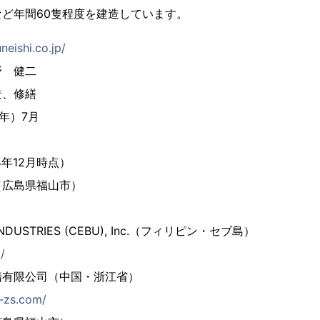
ど年間60隻程度を建造しています。
neishi.co.jp/
野 健二
造、修繕
6年）7月
4年12月時点）
（広島県福山市）
 INDUSTRIES (CEBU), Inc.（フィリピン・セブ島）
/
船有限公司（中国・浙江省）
i-zs.com/