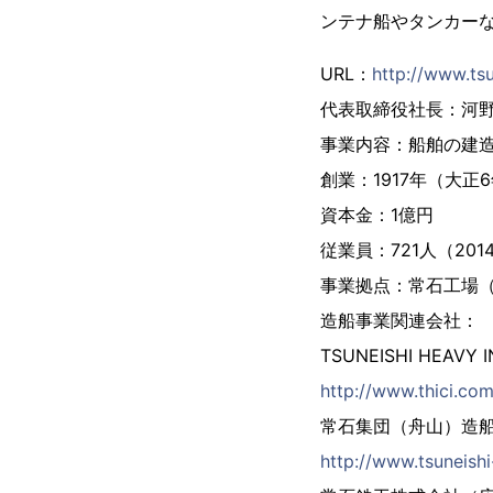
ンテナ船やタンカーな
URL：
http://www.tsu
代表取締役社長：河
事業内容：船舶の建
創業：1917年（大正
資本金：1億円
従業員：721人（201
事業拠点：常石工場
造船事業関連会社：
TSUNEISHI HEAVY
http://www.thici.com
常石集団（舟山）造
http://www.tsuneish