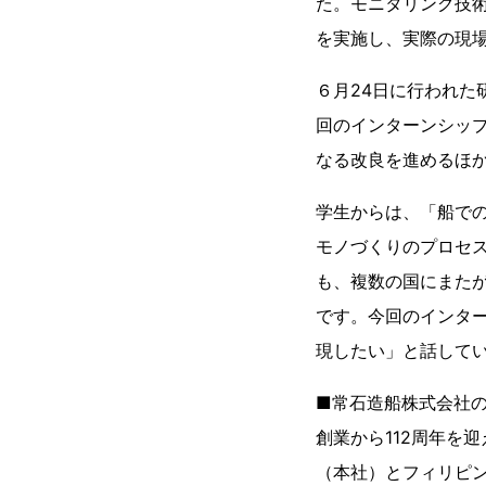
た。モニタリング技
を実施し、実際の現
６月24日に行われた
回のインターンシッ
なる改良を進めるほ
学生からは、「船で
モノづくりのプロセ
も、複数の国にまた
です。今回のインタ
現したい」と話して
■常石造船株式会社
創業から112周年を
（本社）とフィリピン