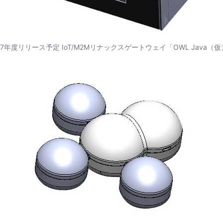
17年度リリース予定 IoT/M2Mリナックスゲートウェイ「OWL Java（