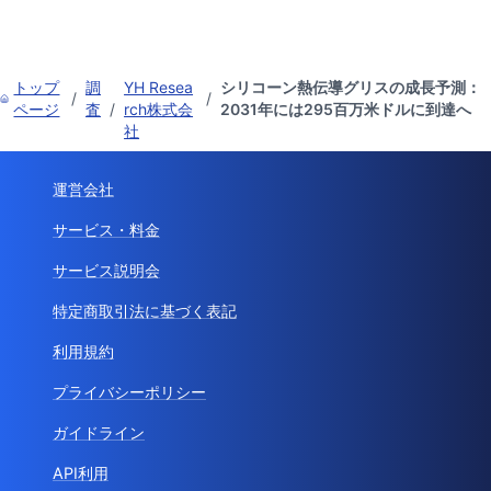
トップ
調
YH Resea
シリコーン熱伝導グリスの成長予測：
/
/
ページ
査
/
rch株式会
2031年には295百万米ドルに到達へ
社
運営会社
サービス・料金
サービス説明会
特定商取引法に基づく表記
利用規約
プライバシーポリシー
ガイドライン
API利用